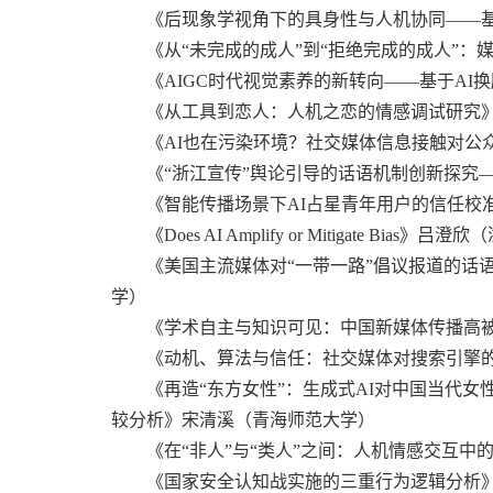
《后现象学视角下的具身性与人机协同——基
《从“未完成的成人”到“拒绝完成的成人”：
《AIGC时代视觉素养的新转向——基于AI换
《从工具到恋人：人机之恋的情感调试研究
《AI也在污染环境？社交媒体信息接触对公
《“浙江宣传”舆论引导的话语机制创新探究
《智能传播场景下AI占星青年用户的信任校
《Does AI Amplify or Mitigate Bias》
《美国主流媒体对“一带一路”倡议报道的话语偏
学）
《学术自主与知识可见：中国新媒体传播高
《动机、算法与信任：社交媒体对搜索引擎
《再造“东方女性”：生成式AI对中国当代女性形象
较分析》宋清溪（青海师范大学）
《在“非人”与“类人”之间：人机情感交互中的
《国家安全认知战实施的三重行为逻辑分析