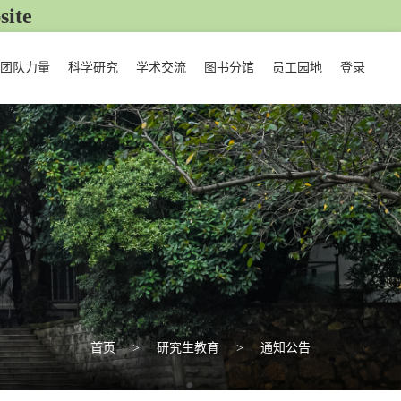
ite
团队力量
科学研究
学术交流
图书分馆
员工园地
登录
首页
>
研究生教育
>
通知公告