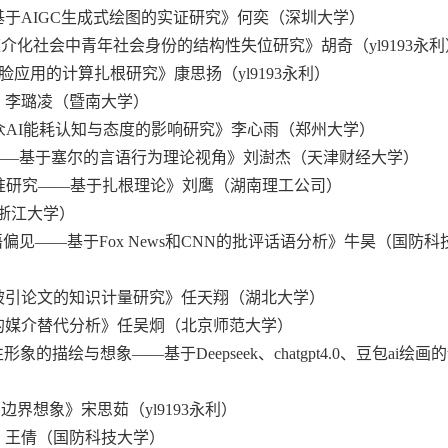
于AIGC生成式绘图的实证研究》何奕（深圳大学）
媒介化社会中青年社会身份的结构性失位研究》胡奇（yl9193永利
脸应用的计算扎根研究》康思扬（yl9193永利）
》李璐凌（暨南大学）
众AI能耗认知与态度的影响研究》李心雨（郑州大学）
——基于塞尔的言语行为理论视角》刘澍杰（天津财经大学）
准研究——基于扎根理论》刘鹰（湖南理工公司）
吕澄欣（浙江大学）
见——基于Fox News和CNN的批评话语分析》牛昊（国防科
被引论文的知识计量研究》任天翔（湖北大学）
的媒介替代分析》任吴炯（北京师范大学）
的描绘与想象——基于Deepseek、chatgpt4.0、豆包ai绘画
边界想象》宋思茹（yl9193永利）
》王倩（国防科技大学）