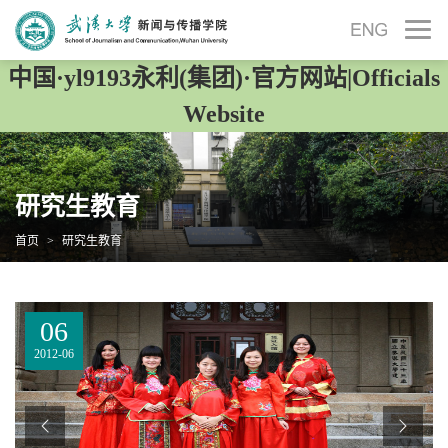
中国·yl9193永利(集团)·官方网站|Officials
Website
研究生教育
首页
>
研究生教育
18
06
26
27
2012-06