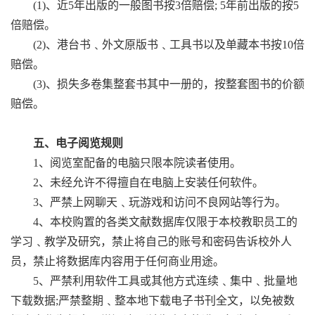
(1)、近5年出版的一般图书按3倍赔偿; 5年前出版的按5
倍赔偿。
(2)、港台书﹑外文原版书﹑工具书以及单藏本书按10倍
赔偿。
(3)、损失多卷集整套书其中一册的，按整套图书的价额
赔偿。
五、电子阅览规则
1、阅览室配备的电脑只限本院读者使用。
2、未经允许不得擅自在电脑上安装任何软件。
3、严禁上网聊天﹑玩游戏和访问不良网站等行为。
4、本校购置的各类文献数据库仅限于本校教职员工的
学习﹑教学及研究，禁止将自己的账号和密码告诉校外人
员，禁止将数据库内容用于任何商业用途。
5、严禁利用软件工具或其他方式连续﹑集中﹑批量地
下载数据;严禁整期﹑整本地下载电子书刊全文，以免被数