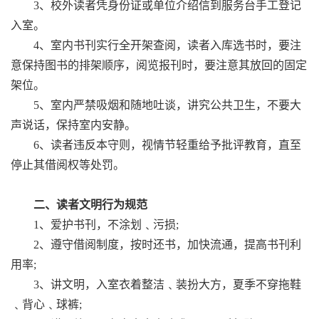
3、校外读者凭身份证或单位介绍信到服务台手工登记
入室。
4、室内书刊实行全开架查阅，读者入库选书时，要注
意保持图书的排架顺序，阅览报刊时，要注意其放回的固定
架位。
5、室内严禁吸烟和随地吐谈，讲究公共卫生，不要大
声说话，保持室内安静。
6、读者违反本守则，视情节轻重给予批评教育，直至
停止其借阅权等处罚。
二、读者文明行为规范
1、爱护书刊，不涂划﹑污损;
2、遵守借阅制度，按时还书，加快流通，提高书刊利
用率;
3、讲文明，入室衣着整洁﹑装扮大方，夏季不穿拖鞋
﹑背心﹑球裤;