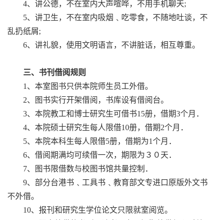
4、讲公德，不在室内大声喧哗，不用手机聊天;
5、讲卫生，不在室内吸烟﹑吃零食，不随地吐谈，不
乱扔纸屑;
6、讲礼貌，使用文明语言，不讲脏话，相互尊重。
三、书刊借阅规则
1、本室图书只供本院师生员工外借。
2、图书实行开架借阅，书库设有借阅台。
3、本院教工和博士研究生可借书15册，借期3个月．
4、本院硕士研究生每人限借10册，借期2个月．
5、本院本科生每人限借5册，借期为1个月．
6、借阅期满均可续借一次，期限为３０天．
7、图书限借数与校图书馆共量控制．
9、部分台港书﹑工具书﹑教育部文专进口原版外文书
不外借。
10、报刊和研究生学位论文只限就室阅览。